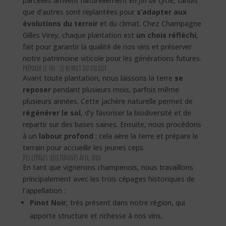
parcelles arrivent naturellement
en fin de cycle
, tandis
que d’autres sont replantées pour
s’adapter aux
évolutions du terroir
et du climat. Chez Champagne
Gilles Virey, chaque plantation est
un choix réfléchi
,
fait pour garantir la qualité de nos vins et préserver
notre patrimoine viticole pour les générations futures.
Préparer le sol : le respect du vivant
Avant toute plantation, nous laissons la terre
se
reposer
pendant plusieurs mois, parfois même
plusieurs années. Cette jachère naturelle permet de
régénérer le sol
, d’y favoriser la biodiversité et de
repartir sur des bases saines. Ensuite, nous procédons
à un
labour profond
: cela aère la terre et prépare le
terrain pour accueillir les jeunes ceps.
Des cépages sélectionnés avec soin
En tant que vignerons champenois, nous travaillons
principalement avec les trois cépages historiques de
l’appellation :
Pinot Noir
, très présent dans notre région, qui
apporte structure et richesse à nos vins,