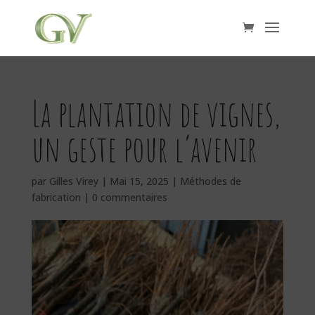
La plantation de vignes,
un geste pour l’avenir
par
Gilles Virey
|
Mai 15, 2025
|
Méthodes de
fabrication
|
0 commentaires