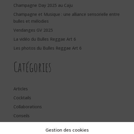
Champagne Day 2025 au Caju
Champagne et Musique : une alliance sensorielle entre
bulles et mélodies
Vendanges GV 2025
La vidéo du Bulles Reggae Art 6
Les photos du Bulles Reggae Art 6
Catégories
Articles
Cocktails
Collaborations
Conseils
Évènements
Gestion des cookies
Jeux