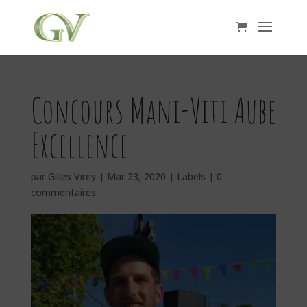
Concours Mani-Viti Aube
Excellence
par
Gilles Virey
|
Mar 23, 2020
|
Labels
|
0
commentaires