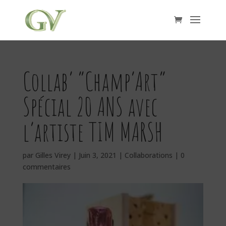
Collab’ “Champ’Art”
Spécial 20 ANS avec
l’artiste TIM MARSH
par
Gilles Virey
|
Juin 3, 2021
|
Collaborations
|
0
commentaires