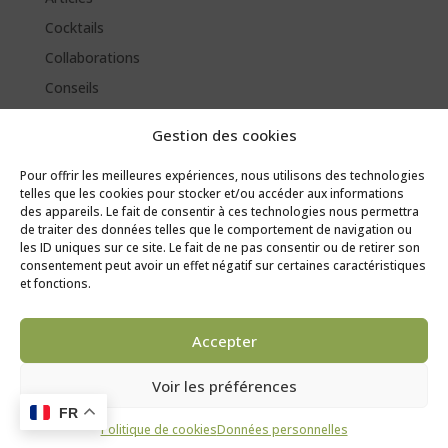
Cocktails
Collaborations
Conseils
Évènements
Gestion des cookies
Jeux
Pour offrir les meilleures expériences, nous utilisons des technologies
Labels
telles que les cookies pour stocker et/ou accéder aux informations
Méthodes de fabrication
des appareils. Le fait de consentir à ces technologies nous permettra
de traiter des données telles que le comportement de navigation ou
les ID uniques sur ce site. Le fait de ne pas consentir ou de retirer son
consentement peut avoir un effet négatif sur certaines caractéristiques
et fonctions.
© Champagne Gilles Virey 2025 |
Mentions légales
|
Accepter
Données personnelles
|
Conditions générales de vente
|
Livraison et retours
Voir les préférences
L'abus d'alcool est dangereux pour la santé. À consommer avec
FR
modération.
Politique de cookies
Données personnelles