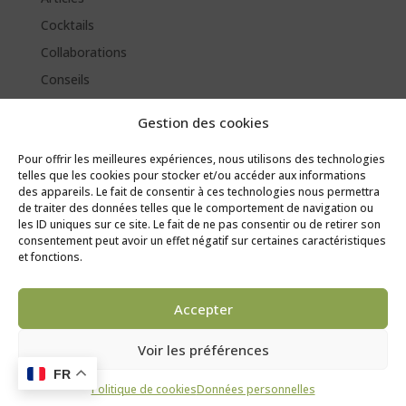
Cocktails
Collaborations
Conseils
Évènements
Gestion des cookies
Jeux
Pour offrir les meilleures expériences, nous utilisons des technologies
Labels
telles que les cookies pour stocker et/ou accéder aux informations
Méthodes de fabrication
des appareils. Le fait de consentir à ces technologies nous permettra
de traiter des données telles que le comportement de navigation ou
les ID uniques sur ce site. Le fait de ne pas consentir ou de retirer son
consentement peut avoir un effet négatif sur certaines caractéristiques
et fonctions.
© Champagne Gilles Virey 2025 |
Mentions légales
|
Accepter
Données personnelles
|
Conditions générales de vente
|
Livraison et retours
Voir les préférences
L'abus d'alcool est dangereux pour la santé. À consommer avec
FR
modération.
Politique de cookies
Données personnelles