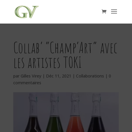
Collab’ “Champ’Art” avec
les artistes TOKI
par
Gilles Virey
|
Déc 11, 2021
|
Collaborations
|
0
commentaires