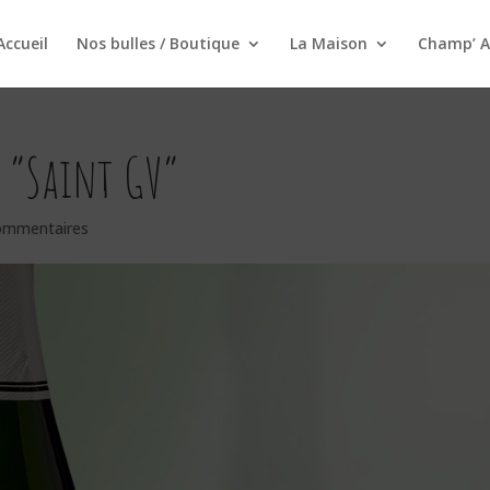
Accueil
Nos bulles / Boutique
La Maison
Champ’ A
s “Saint GV”
ommentaires