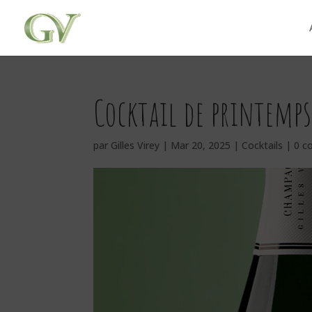
Cocktail de printemp
par
Gilles Virey
|
Mar 20, 2025
|
Cocktails
|
0 c