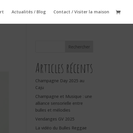
rt
Actualités / Blog
Contact / Visiter la maison
Rechercher
Articles récents
Champagne Day 2025 au
Caju
Champagne et Musique : une
alliance sensorielle entre
bulles et mélodies
Vendanges GV 2025
La vidéo du Bulles Reggae