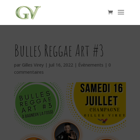
Bulles Reggae Art #3
par
Gilles Virey
|
Juil 16, 2022
|
Évènements
|
0
commentaires