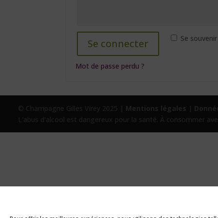
Se souvenir
Se connecter
Mot de passe perdu ?
© Champagne Gilles Virey 2025 |
Mentions légales
|
Donnée
L'abus d'alcool est dangereux pour la santé. À consommer av