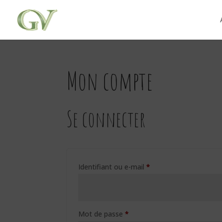
Mon compte
Se connecter
Obligatoire
Identifiant ou e-mail
*
Obligatoire
Mot de passe
*