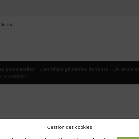
 de moi
s personnelles
|
Conditions générales de vente
|
Livraison e
ec modération.
Gestion des cookies